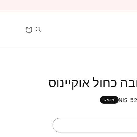
עגלה
ה כחול אוקיינוס
520
מבצע