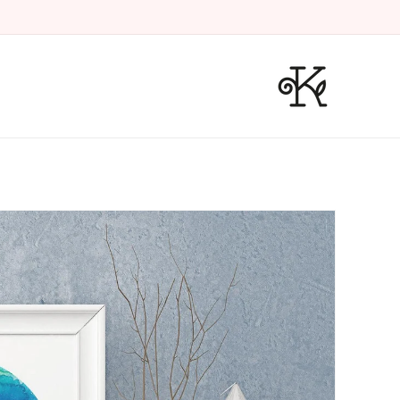
דלג
לתוכן
דלג
למידע
על
המוצר