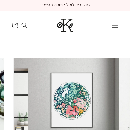
דלג
לחצו כאן למילוי טופס ההזמנה
לתוכן
עגלה
דלג
למידע
על
המוצר