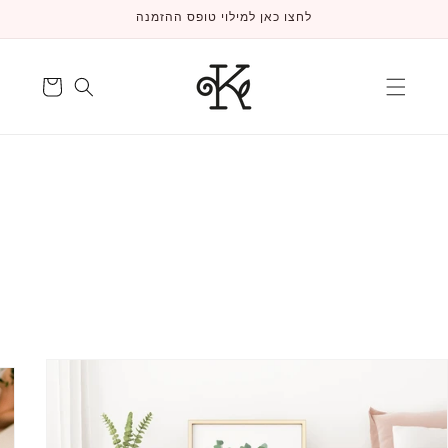
דלג
לחצו כאן למילוי טופס ההזמנה
לתוכן
עגלה
דלג
למידע
על
המוצר