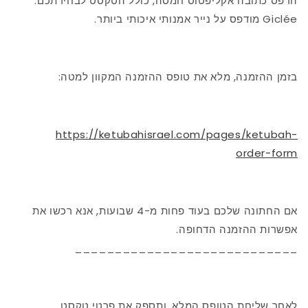
הדפס כתובה אקליפטוס חמסה, כולל הטקסט לבחירתכם.
Giclée מודפס על נייר אמנותי איכותי ביותר.
בזמן ההזמנה, מלא את טופס ההזמנה המקוון למטה:
https://ketubahisrael.com/pages/ketubah-
order-form
אם החתונה שלכם בעוד פחות מ-4 שבועות, אנא רכשו את
אפשרות ההזמנה הדחופה.
____________________________
לאחר שליחת הטופס המלא, ותספק את פרטי טקסט