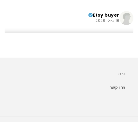
Etsy buyer
18 ביולי 2026
יפה! מוצר מעולה, ממליץ בחום.
Aron
בית
8 ביוני 2026
צרו קשר
עבודה מדהימה! ממליץ בחום!
אמצעי
betsy
תשלום
26 במאי 2026