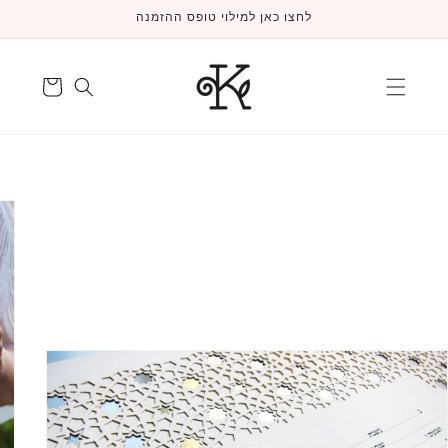
דלג
לחצו כאן למילוי טופס ההזמנה
לתוכן
עגלה
דלג
למידע
על
המוצר