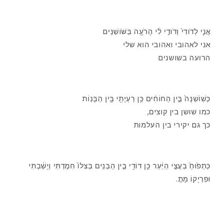
אֲנִ֤י לְדֹודִי֙ וְדֹודִ֣י לִ֔י הָרֹעֶ֖ה בַּשֹּׁושַׁנִּֽים
אני לאהובי ואהובי הוא שלי
הרועה בשושנים
כְּשֽׁוֹשַׁנָּה֙ בֵּ֣ין הַחוֹחִ֔ים כֵּ֥ן רַעְיָתִ֖י בֵּ֥ין הַבָּנֽוֹת
כמו שושן בין קוצים,
כך גם יקירי בין העלמות
כְּתַפ֙וּחַ֙ בַּעֲצֵ֣י הַיַּ֔עַר כֵּ֥ן דּוֹדִ֖י בֵּ֣ין הַבְּנִֽים בְּצִלּוֹ֙ חִמ֣דְתִּי וְיָשַׁ֔בְתִּי
וּפִרְי֖קוֹ מָתֳ.