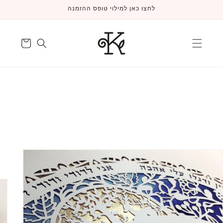
דלג
לחצו כאן למילוי טופס ההזמנה
לתוכן
עגלה
דלג
למידע
על
המוצר