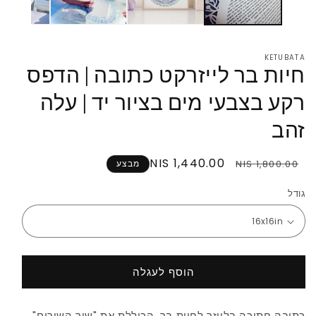
KETUBATA
חיות בר לייזרקט כתובה | הדפס
רקע בצבעי מים בציור יד | עלה
זהב
מחיר
מחיר
1,440.00 NIS
1,800.00 NIS
מבצע
רגיל
במבצע
גודל
הוסף לעגלה
כתובה חתוכה בלייזר לחיות בר, הכוללת את "שיר השירים",