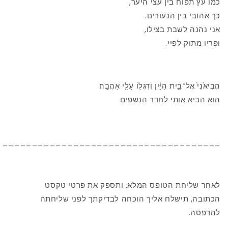
כמו עץ ​​תפוח בין עצי היער,
כך אהובי בין הנעורים.
אני נהנה לשבת בצילו,
ופריו מתוק לפיי.
הֱבִיא֙נִי֙ אֶל־בֵּ֣ית הַיָּ֔יִן וְדִגְל֥וֹ עָלַ֖י אַהֲבָֽה׃
הוא הביא אותי לחדר הנשפים
_____________________________________
לאחר שליחת הטופס המלא, ותספק את פרטי טקסט
הכתובה, תישלח אליך הוכחה לבדיקתך לפני שליחתה
להדפסה.